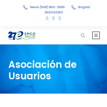
Neiva (608) 863- 0566
Bogotá
3502142363
Asociación de
Usuarios