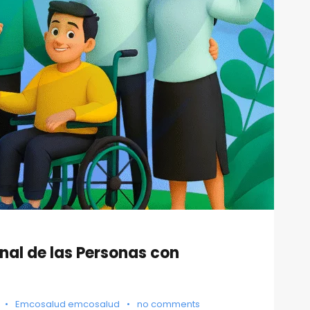
nal de las Personas con
•
Emcosalud emcosalud
•
no comments