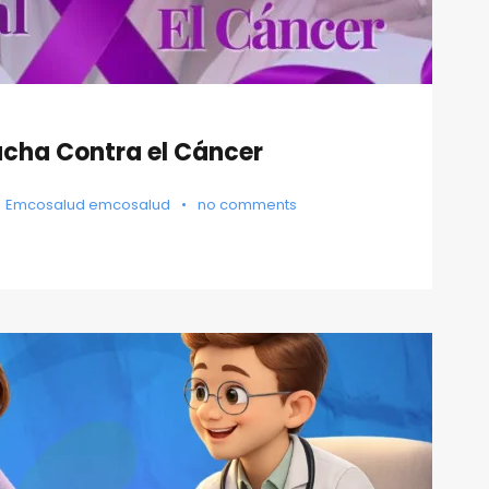
ucha Contra el Cáncer
Emcosalud emcosalud
•
no comments