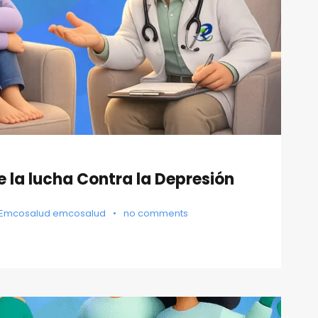
e la lucha Contra la Depresión
Emcosalud emcosalud
•
no comments