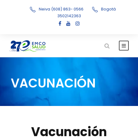
Neiva (608) 863- 0566
Bogotá
3502142363
VACUNACIÓN
Vacunación