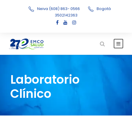
Neiva (608) 863- 0566
Bogotá
3502142363
Laboratorio
Clínico