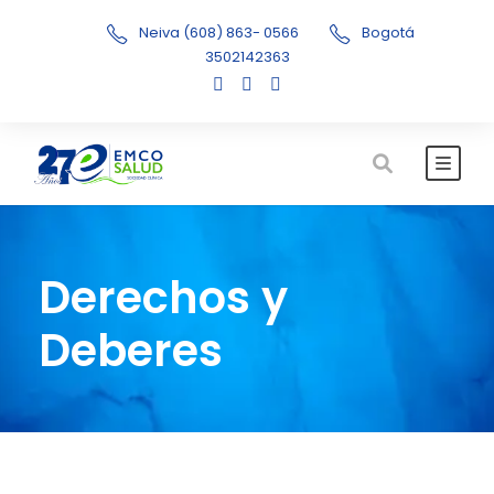
Neiva (608) 863- 0566
Bogotá
3502142363
Derechos y
Deberes