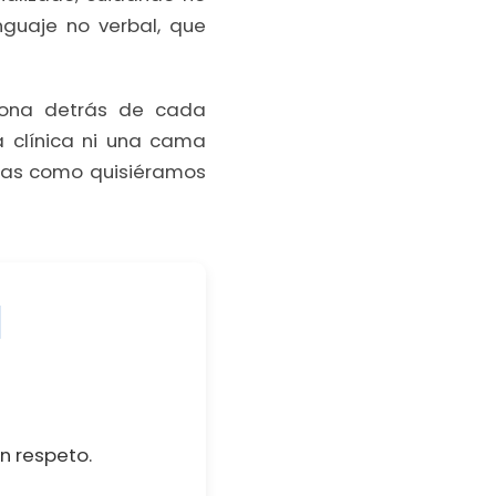
nguaje no verbal, que
sona detrás de cada
a clínica ni una cama
adas como quisiéramos
l
on respeto.