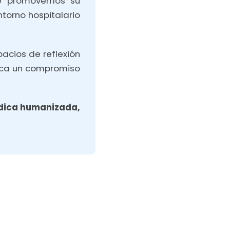
ue promovemos su
torno hospitalario
acios de reflexión
lica un compromiso
dica humanizada,