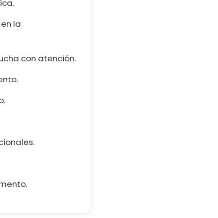
ica.
en la
ucha con atención.
ento.
o.
cionales.
mento.