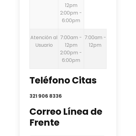
12pm
2:00pm -
6:00pm
Atención al
7:00am -
7:00am -
Usuario
12pm
12pm
2:00pm -
6:00pm
Teléfono Citas
321 906 8336
Correo Línea de
Frente