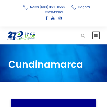
Neiva (608) 863- 0566
Bogotá
3502142363
Cundinamarca