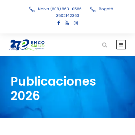
Neiva (608) 863- 0566
Bogotá
3502142363
Publicaciones
2026