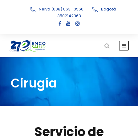
Neiva (608) 863- 0566
Bogotá
3502142363
Cirugía
Servicio de