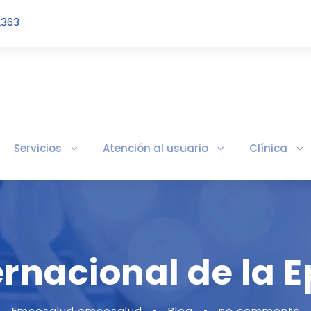
2363
Servicios
Atención al usuario
Clínica
ernacional de la E
Emcosalud emcosalud
•
Blog
•
no comments