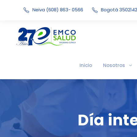
Neiva (608) 863- 0566
Bogotá 350214
Inicio
Nosotros
Día int