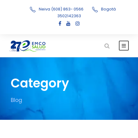
Neiva (608) 863- 0566
Bogotá
3502142363
Category
Blog