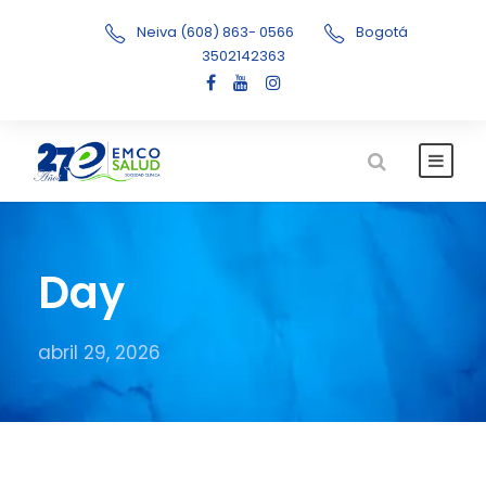
Neiva (608) 863- 0566
Bogotá
3502142363
Day
abril 29, 2026