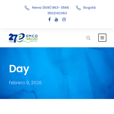
Neiva (608) 863- 0566
Bogotá
3502142363
Day
febrero 9, 2026