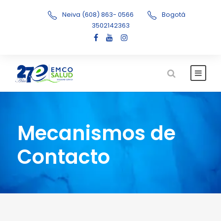
Neiva (608) 863- 0566
Bogotá
3502142363
Mecanismos de
Contacto