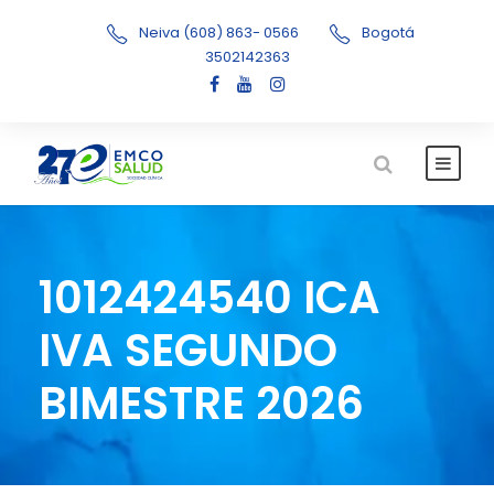
Neiva (608) 863- 0566
Bogotá
3502142363
1012424540 ICA
IVA SEGUNDO
BIMESTRE 2026