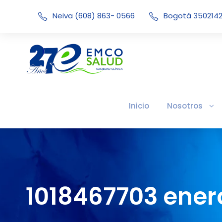
Neiva (608) 863- 0566
Bogotá 350214
Inicio
Nosotros
1018467703 ener