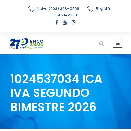
Neiva (608) 863- 0566
Bogotá
3502142363
1024537034 ICA
IVA SEGUNDO
BIMESTRE 2026