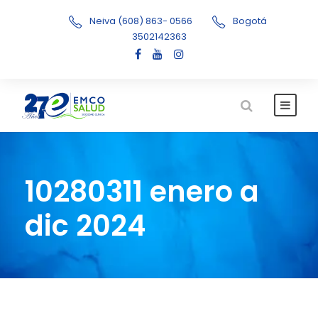
Neiva (608) 863- 0566
Bogotá
3502142363
10280311 enero a
dic 2024