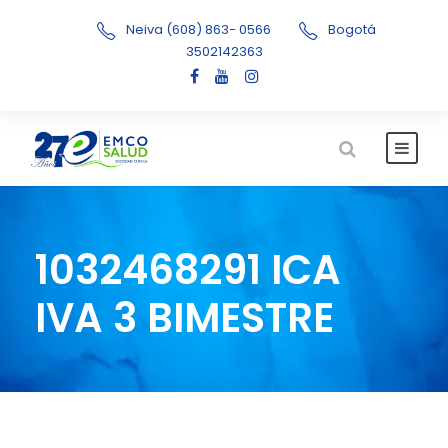
Neiva (608) 863- 0566
Bogotá
3502142363
1032468291 ICA
IVA 3 BIMESTRE