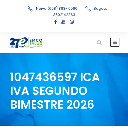
Neiva (608) 863- 0566
Bogotá
3502142363
1047436597 ICA
IVA SEGUNDO
BIMESTRE 2026