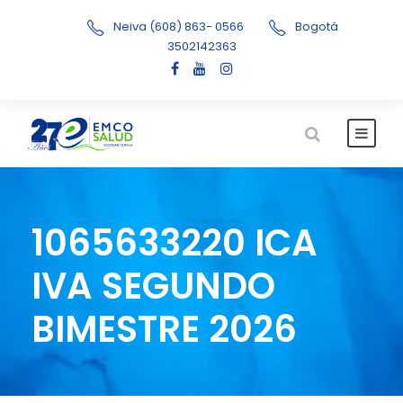
Neiva (608) 863- 0566
Bogotá
3502142363
1065633220 ICA
IVA SEGUNDO
BIMESTRE 2026