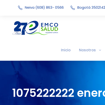
Neiva (608) 863- 0566
Bogotá 350214
Inicio
Nosotros
1075222222 enero