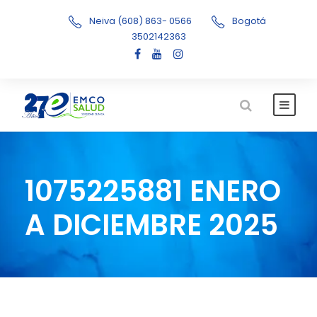
Neiva (608) 863- 0566
Bogotá
3502142363
1075225881 ENERO
A DICIEMBRE 2025