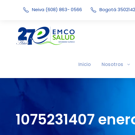
Neiva (608) 863- 0566
Bogotá 350214
Inicio
Nosotros
1075231407 enero