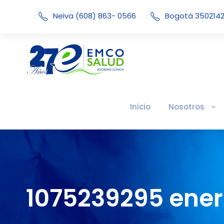
Neiva (608) 863- 0566
Bogotá 350214
Inicio
Nosotros
1075239295 ener