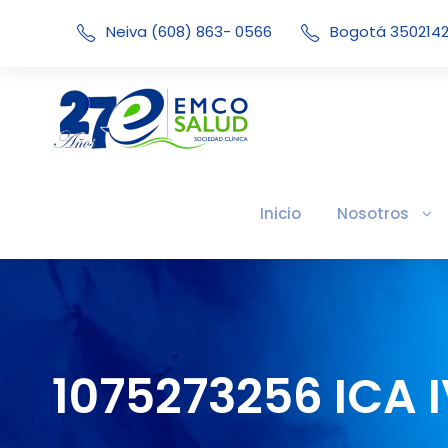
Neiva (608) 863- 0566
Bogotá 350214
Inicio
Nosotros
1075273256 ICA 