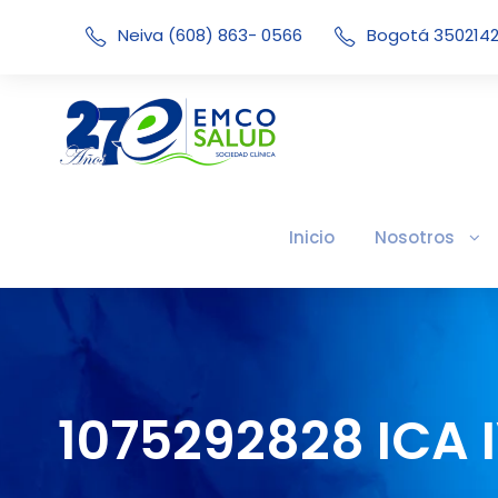
Neiva (608) 863- 0566
Bogotá 350214
Inicio
Nosotros
1075292828 ICA 