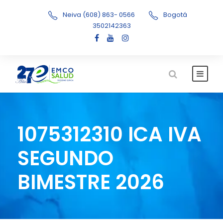
Neiva (608) 863- 0566
Bogotá
3502142363
1075312310 ICA IVA
SEGUNDO
BIMESTRE 2026