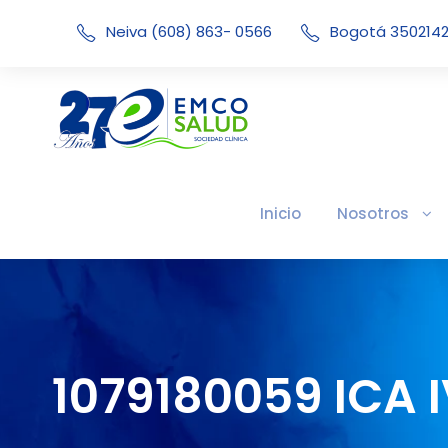
Neiva (608) 863- 0566
Bogotá 350214
Inicio
Nosotros
1079180059 ICA 