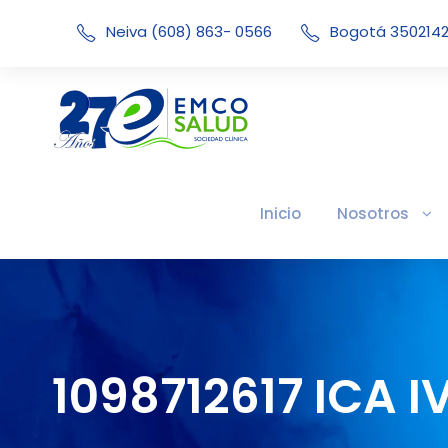
Neiva (608) 863- 0566
Bogotá 350214
Inicio
Nosotros
1098712617 ICA I