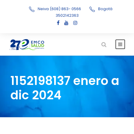
Neiva (608) 863- 0566
Bogotá
3502142363
1152198137 enero a
dic 2024