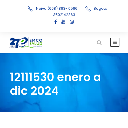
Neiva (608) 863- 0566
Bogotá
3502142363
12111530 enero a
dic 2024