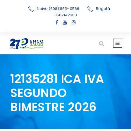
Neiva (608) 863- 0566
Bogotá
3502142363
12135281 ICA IVA
SEGUNDO
BIMESTRE 2026