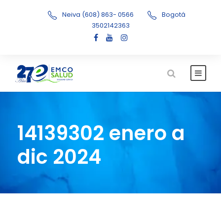
Neiva (608) 863- 0566
Bogotá
3502142363
14139302 enero a
dic 2024