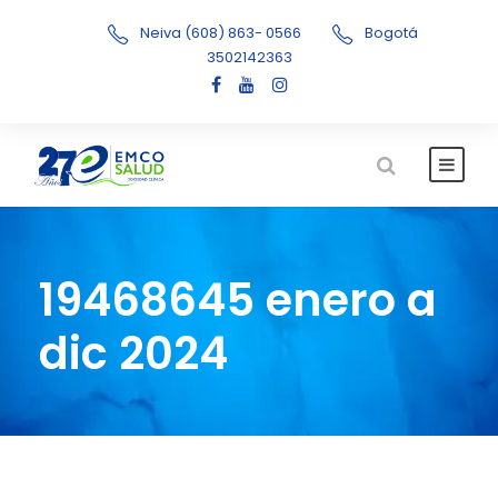
Neiva (608) 863- 0566
Bogotá
3502142363
19468645 enero a
dic 2024