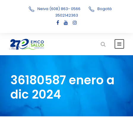
Neiva (608) 863- 0566
Bogotá
3502142363
36180587 enero a
dic 2024