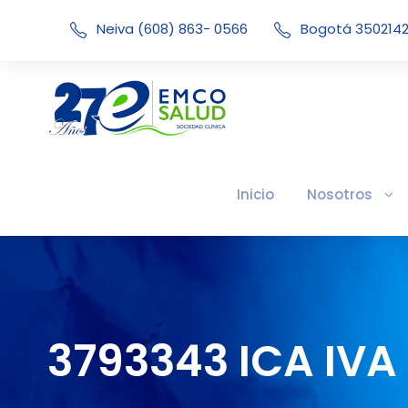
Neiva (608) 863- 0566
Bogotá 350214
Inicio
Nosotros
3793343 ICA IV