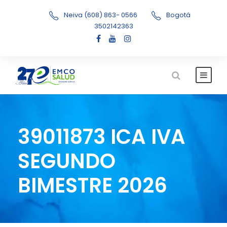
Neiva (608) 863- 0566
Bogotá
3502142363
39011873 ICA IVA
SEGUNDO
BIMESTRE 2026