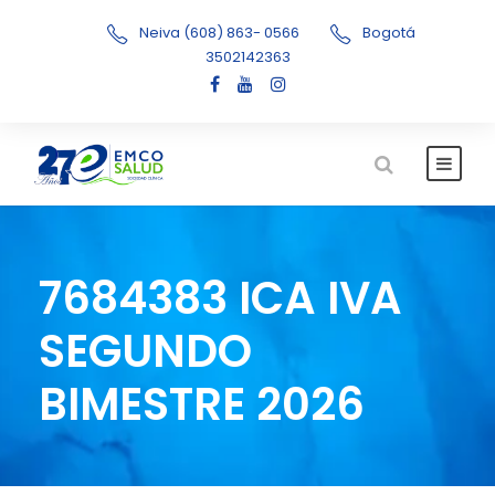
Neiva (608) 863- 0566
Bogotá
3502142363
7684383 ICA IVA
SEGUNDO
BIMESTRE 2026