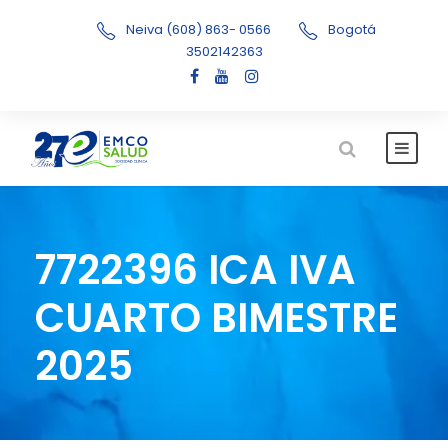
Neiva (608) 863- 0566
Bogotá
3502142363
7722396 ICA IVA
CUARTO BIMESTRE
2025