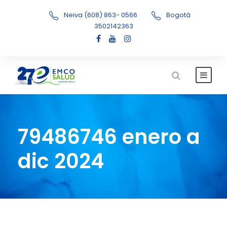
Neiva (608) 863- 0566
Bogotá
3502142363
79486746 enero a
dic 2024