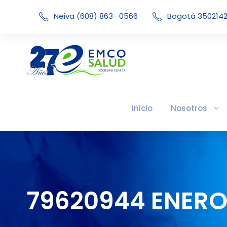
Neiva (608) 863- 0566
Bogotá 350214
Inicio
Nosotros
79620944 ENERO