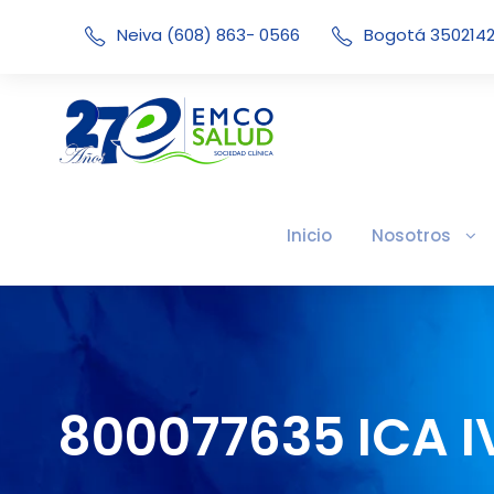
Neiva (608) 863- 0566
Bogotá 350214
Inicio
Nosotros
800077635 ICA 