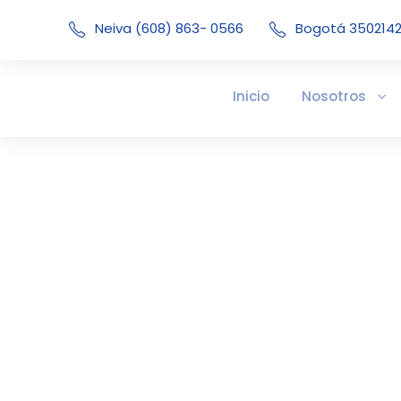
Neiva (608) 863- 0566
Bogotá 350214
Inicio
Nosotros
800187260 enero