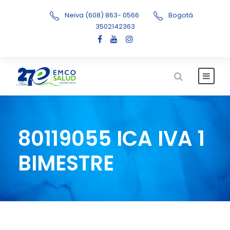
Neiva (608) 863- 0566
Bogotá
3502142363
80119055 ICA IVA 1
BIMESTRE