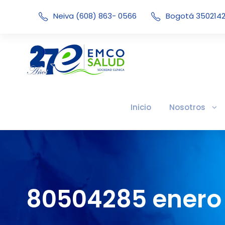
Neiva (608) 863- 0566
Bogotá 350214
Inicio
Nosotros
80504285 enero 