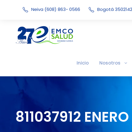
Neiva (608) 863- 0566
Bogotá 350214
Inicio
Nosotros
811037912 ENERO