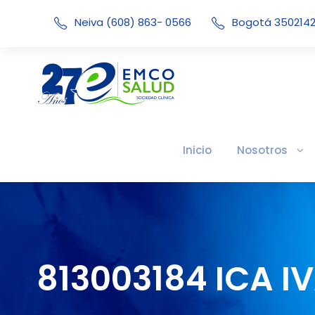
Neiva (608) 863- 0566
Bogotá 350214
Inicio
Nosotros
813003184 ICA I