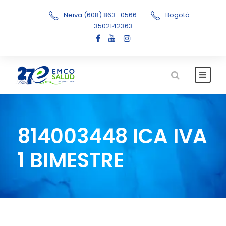
Neiva (608) 863- 0566
Bogotá
3502142363
814003448 ICA IVA
1 BIMESTRE