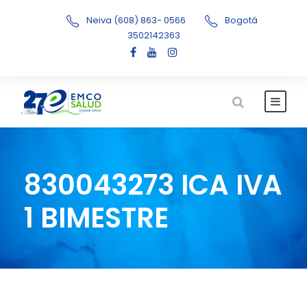
Neiva (608) 863- 0566
Bogotá
3502142363
830043273 ICA IVA
1 BIMESTRE